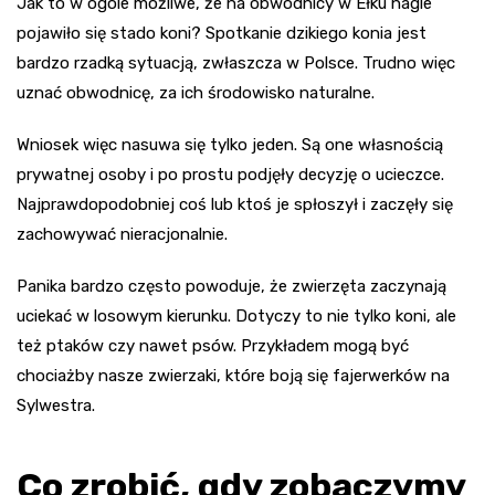
Jak to w ogóle możliwe, że na obwodnicy w Ełku nagle
pojawiło się stado koni? Spotkanie dzikiego konia jest
bardzo rzadką sytuacją, zwłaszcza w Polsce. Trudno więc
uznać obwodnicę, za ich środowisko naturalne.
Wniosek więc nasuwa się tylko jeden. Są one własnością
prywatnej osoby i po prostu podjęły decyzję o ucieczce.
Najprawdopodobniej coś lub ktoś je spłoszył i zaczęły się
zachowywać nieracjonalnie.
Panika bardzo często powoduje, że zwierzęta zaczynają
uciekać w losowym kierunku. Dotyczy to nie tylko koni, ale
też ptaków czy nawet psów. Przykładem mogą być
chociażby nasze zwierzaki, które boją się fajerwerków na
Sylwestra.
Co zrobić, gdy zobaczymy