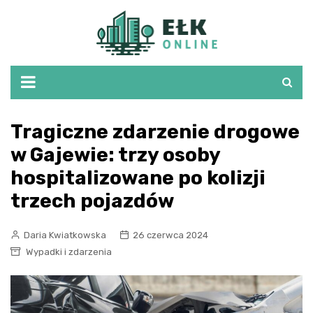
Skip
to
content
Tragiczne zdarzenie drogowe
w Gajewie: trzy osoby
hospitalizowane po kolizji
trzech pojazdów
Daria Kwiatkowska
26 czerwca 2024
Wypadki i zdarzenia