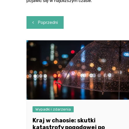
pojawić się w najbliższym czasie.
Nawigacja
Poprzedni
wpisu
Wypadki i zdarzenia
Kraj w chaosie: skutki
katastrofy pogodowej po