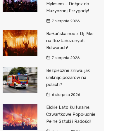
Mylesem – Dołącz do
Muzycznej Przygody!
Zwierzęta
Dermat
Pomoc 
Przedsz
Kino
Sklep z
7 sierpnia 2026
Sklepy specjalistyczne
Okulista
Stacja 
Klub
Wetery
Jubiler
Bałkańska noc z Dj Pike
Sieci handlowe
Ortope
Akumul
Wesele
Optyk
Kauflan
na Roztańczonych
Usługi
Fizjoter
Stacja p
Siłownia
Sklep w
Stokrot
Drukarn
Bulwarach!
7 sierpnia 2026
Dietety
Mechan
Księgar
Żabka
Dorabia
Bezpieczne żniwa: jak
Psychot
Sklep r
Castor
Lombar
uniknąć pożarów na
Sklep m
Kwiaciar
Empik
Geodet
polach?
Przycho
Hebe
Meble n
6 sierpnia 2026
JYSK
Taxi
Ełckie Lato Kulturalne:
Czwartkowe Popołudnie
Media E
Fotogra
Pełne Sztuki i Radości!