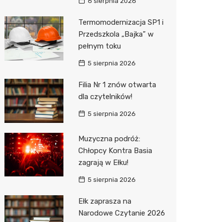
Pepco
6 sierpnia 2026
Sinsey
Termomodernizacja SP1 i
Przedszkola „Bajka” w
Action
pełnym toku
Biedron
5 sierpnia 2026
Filia Nr 1 znów otwarta
dla czytelników!
5 sierpnia 2026
Muzyczna podróż:
Chłopcy Kontra Basia
zagrają w Ełku!
5 sierpnia 2026
Ełk zaprasza na
Narodowe Czytanie 2026