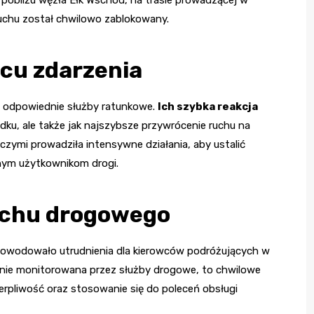
 pobliżu węzła Ełk Wschód, na trasie prowadzącej w
ruchu został chwilowo zablokowany.
scu zdarzenia
y odpowiednie służby ratunkowe.
Ich szybka reakcja
adku, ale także jak najszybsze przywrócenie ruchu na
czymi prowadziła intensywne działania, aby ustalić
nnym użytkownikom drogi.
uchu drogowego
powodowało utrudnienia dla kierowców podróżujących w
znie monitorowana przez służby drogowe, to chwilowe
cierpliwość oraz stosowanie się do poleceń obsługi