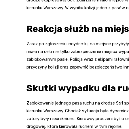
drodze ekspresowej S61. Zdarzenie miało miejsce w
kierunku Warszawy. W wyniku kolizji jeden z pasów 
Reakcja służb na miej
Zaraz po zgłoszeniu incydentu, na miejsce przybył
miała na celu nie tylko zabezpieczenie miejsca wyp
zablokowanym pasie. Policja wraz z ekipami ratowni
przyczyny kolizji oraz zapewnić bezpieczeństwo i
Skutki wypadku dla r
Zablokowanie jednego pasa ruchu na drodze S61 s
kierunku Warszawy. Chociaż sytuacja była dynamic
zatory były nieuniknione. Kierowcy proszeni byli o 
drogowej, która kierowała ruchem w tym rejonie.