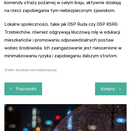
komendy straży pożarnej w całym kraju, aktywnie działają
na rzecz zapobiegania tym niebezpiecznym zjawiskom.
Lokalne społeczności, takie jak OSP Ruda czy OSP KSRG
Trzebiechów, również odgrywają kluczową rolę w edukacji
mieszkańców i promowaniu odpowiedzialnych postaw
wobec środowiska. Ich zaangażowanie jest nieocenione w
minimalizowaniu ryzyka i zapobieganiu dalszym stratom.
Źródło: facebook.com/ospstarejuchy
Nawigacja
Poprzedni
Kolejny
wpisu