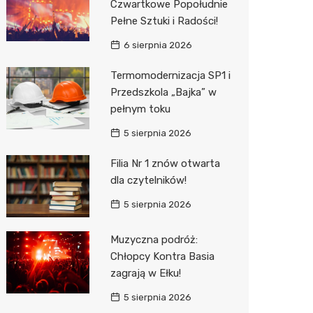
Czwartkowe Popołudnie
Pełne Sztuki i Radości!
Zwierzęta
Dermat
Pomoc 
Przedsz
Kino
Sklep z
6 sierpnia 2026
Sklepy specjalistyczne
Okulista
Stacja 
Klub
Wetery
Jubiler
Termomodernizacja SP1 i
Sieci handlowe
Ortope
Akumul
Wesele
Optyk
Kauflan
Przedszkola „Bajka” w
pełnym toku
Usługi
Fizjoter
Stacja p
Siłownia
Sklep w
Stokrot
Drukarn
5 sierpnia 2026
Dietety
Mechan
Księgar
Żabka
Dorabia
Filia Nr 1 znów otwarta
Psychot
Sklep r
Castor
Lombar
dla czytelników!
Sklep m
Kwiaciar
Empik
Geodet
5 sierpnia 2026
Przycho
Hebe
Meble n
Muzyczna podróż:
JYSK
Taxi
Chłopcy Kontra Basia
zagrają w Ełku!
Media E
Fotogra
5 sierpnia 2026