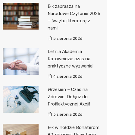
Pepco
Ełk zaprasza na
Sinsey
Narodowe Czytanie 2026
– świętuj literaturę z
Action
nami!
Biedron
5 sierpnia 2026
Letnia Akademia
Ratownicza: czas na
praktyczne wyzwania!
4 sierpnia 2026
Wrzesień – Czas na
Zdrowie: Dołącz do
Profilaktycznej Akcji!
3 sierpnia 2026
Ełk w hołdzie Bohaterom:
82. rocznica Powstania