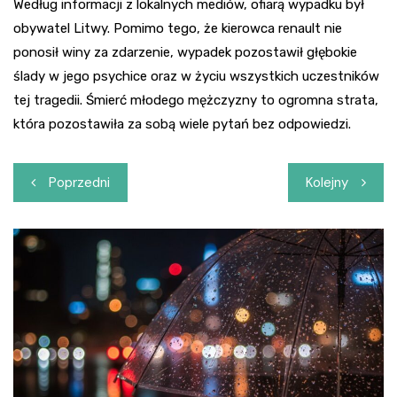
Według informacji z lokalnych mediów, ofiarą wypadku był
obywatel Litwy. Pomimo tego, że kierowca renault nie
ponosił winy za zdarzenie, wypadek pozostawił głębokie
ślady w jego psychice oraz w życiu wszystkich uczestników
tej tragedii. Śmierć młodego mężczyzny to ogromna strata,
która pozostawiła za sobą wiele pytań bez odpowiedzi.
Nawigacja
Poprzedni
Kolejny
wpisu