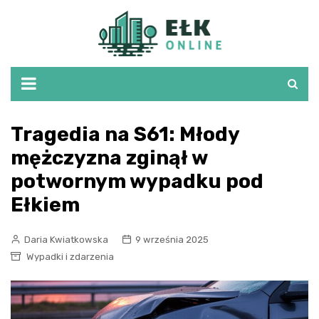
Skip
to
content
Tragedia na S61: Młody
mężczyzna zginął w
potwornym wypadku pod
Ełkiem
Daria Kwiatkowska
9 września 2025
Wypadki i zdarzenia