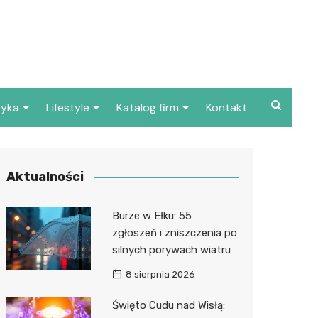
tyka
Lifestyle
Katalog firm
Kontakt
je dla dzieci w Ełku i
Pogoda
Gastronomia
Sushi
cach
Poradniki
Zdrowie i medycyna
Kebab
Apteka
Aktualności
cje w Ełku i okolicach
Przepisy
Uroda i pielęgnacja
Pizza
Dentys
Barber
Burze w Ełku: 55
Dom i ogród
Prawo i finanse
Kawiarn
Stomat
Kosmet
Kantor
zgłoszeń i zniszczenia po
silnych porywach wiatru
Znane osoby
Motoryzacja
Cukiern
Ortodo
Fryzjer
Ubezpie
Wulkani
8 sierpnia 2026
Imieniny
Edukacja i opieka
Piekarni
Ginekol
Sklep m
Żłobek
Święto Cudu nad Wisłą:
Pozostałe
Sport i rozrywka
Restaur
Laryngo
Myjnia 
Bibliote
Kręgieln