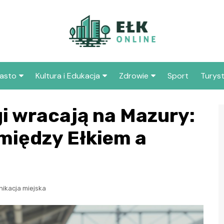
asto
Kultura i Edukacja
Zdrowie
Sport
Turys
ska
nwestycje
Koncerty i festiwale
Szpitale i medycyna
Atrakc
i wracają na Mazury:
okoli
amorząd i polityka
Teatr i sztuka
Profilaktyka i zdrowie
między Ełkiem a
okalna
Atrak
Biblioteka i literatura
rodowisko i ekologia
Szkoły i przedszkola
nstytucje
Uczelnie i nauka
ikacja miejska