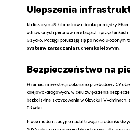
Ulepszenia infrastruk
Na liczącym 49 kilometrów odcinku pomiędzy Ełkiem
odnowionych peronów na stacjach i przystankach tak
Giżycko. Pociągi poruszają się po nowo ułożonym 
systemy zarządzania ruchem kolejowym
.
Bezpieczeństwo na pi
W ramach inwestycji dokonano przebudowy 59 obie
kolejowo-drogowych. W celu zwiększenia bezpiecz
bezkolizyjne skrzyżowania w Giżycku i Wydminach, a 
Giżycku.
Prace modernizacyjne nadal trwają na odcinku Giży
2026 roku, co przyniesie dalsze korzyści dla podró