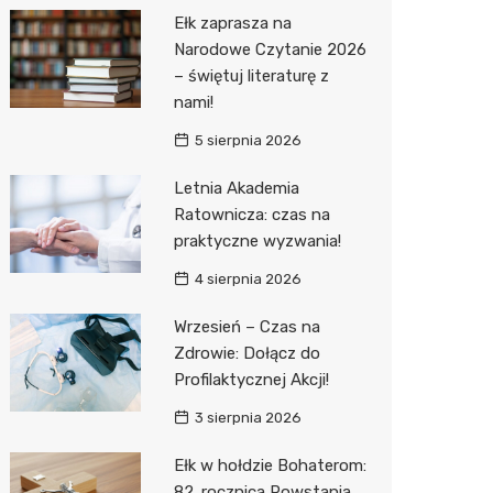
Pepco
Ełk zaprasza na
Sinsey
Narodowe Czytanie 2026
– świętuj literaturę z
Action
nami!
Biedron
5 sierpnia 2026
Letnia Akademia
Ratownicza: czas na
praktyczne wyzwania!
4 sierpnia 2026
Wrzesień – Czas na
Zdrowie: Dołącz do
Profilaktycznej Akcji!
3 sierpnia 2026
Ełk w hołdzie Bohaterom:
82. rocznica Powstania