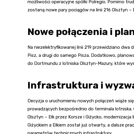
możliwości operacyjne spółki Polregio. Pomimo tru
zostaną nowe pary pociągów na linii 216 Olsztyn – 
Nowe połączenia i pla
Na niezelektryfikowanej linii 219 przewidziano dwa 
Pisz, a drugi do samego Pisza. Dodatkowo, planow
do Dortmundu z lotniska Olsztyn-Mazury, które wyst
Infrastruktura i wyzw
Decyzja o uruchomieniu nowych połączeń wiąże się 
prowadzących bezpośrednio do terminala lotniska.
Olsztyn – Ełk przez Korsze i Giżycko, modernizacja 
Giżyckiem a Ełkiem został już otwarty, a dalsze p
parametrów technicznych infrastruktury.