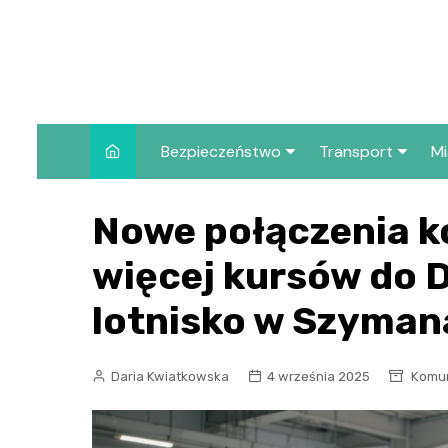
Skip
to
content
Bezpieczeństwo
Transport
Mi
Kronika policyjna
Komunikacja miej
I
Nowe połączenia ko
Wypadki i zdarzenia
Drogi i remonty
S
więcej kursów do D
l
Prewencja i edukacja
policyjna
Ś
lotnisko w Szyma
I
Daria Kwiatkowska
4 września 2025
Komun