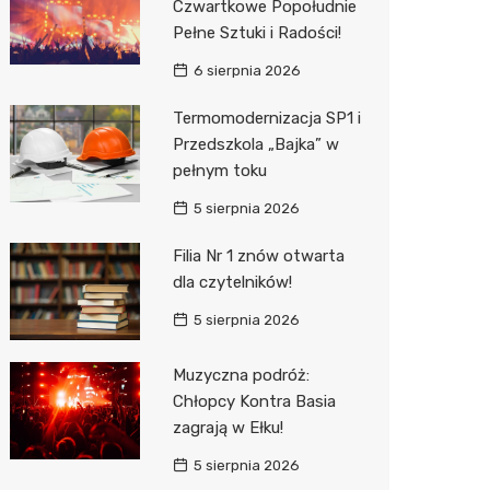
Czwartkowe Popołudnie
Pełne Sztuki i Radości!
Zwierzęta
Dermat
Pomoc 
Przedsz
Kino
Sklep z
6 sierpnia 2026
Sklepy specjalistyczne
Okulista
Stacja 
Klub
Wetery
Jubiler
Termomodernizacja SP1 i
Sieci handlowe
Ortope
Akumul
Wesele
Optyk
Kauflan
Przedszkola „Bajka” w
pełnym toku
Usługi
Fizjoter
Stacja p
Siłownia
Sklep w
Stokrot
Drukarn
5 sierpnia 2026
Dietety
Mechan
Księgar
Żabka
Dorabia
Filia Nr 1 znów otwarta
Psychot
Sklep r
Castor
Lombar
dla czytelników!
Sklep m
Kwiaciar
Empik
Geodet
5 sierpnia 2026
Przycho
Hebe
Meble n
Muzyczna podróż:
JYSK
Taxi
Chłopcy Kontra Basia
zagrają w Ełku!
Media E
Fotogra
5 sierpnia 2026