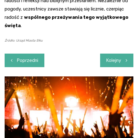
radości i refleksji nad biblijnym przesłaniem. Niezależnie od
pogody, uczestnicy zawsze stawiają się licznie, czerpiąc
radość z
wspólnego przeżywania tego wyjątkowego
święta
.
Źródło: Urząd Miasta Ełku
Nawigacja
Poprzedni
Kolejny
wpisu