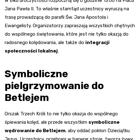
W Ełku uroczystości rozpoczną się o godzinie 13:00 na Placu
Jana Pawła II. To właśnie stamtąd uczestnicy wyruszą na
trasę prowadzącą do parafii Św. Jana Apostoła i
Ewangelisty. Organizatorzy zapraszają wszystkich chętnych
do wspólnego świętowania, które jest nie tylko okazją do
radosnego kolędowania, ale także do
integracji
społeczności lokalnej
.
Symboliczne
pielgrzymowanie do
Betlejem
Orszak Trzech Króli to nie tylko okazja do wspólnego
śpiewania kolęd, ale przede wszystkim
symboliczne
wędrowanie do Betlejem
, aby oddać pokłon Dzieciątku
Jezus. Uczestnicy, przebrani w barwne stroje, tworzą żywy