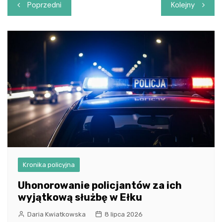
Nawigacja
Poprzedni
Kolejny
wpisu
Kronika policyjna
Uhonorowanie policjantów za ich
wyjątkową służbę w Ełku
Daria Kwiatkowska
8 lipca 2026