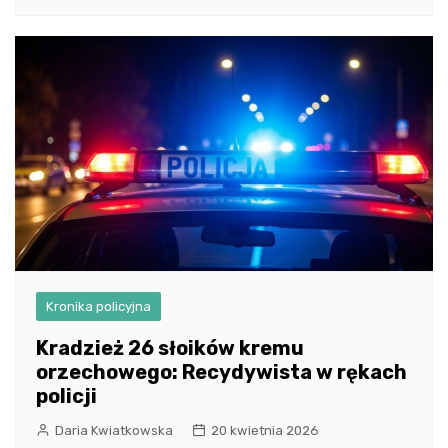
Kronika policyjna
Kradzież 26 słoików kremu
orzechowego: Recydywista w rękach
policji
Daria Kwiatkowska
20 kwietnia 2026