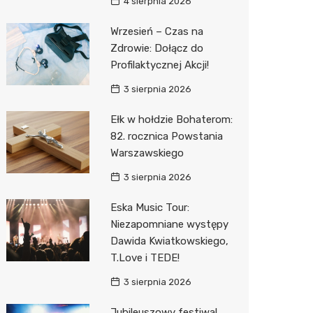
Pepco
4 sierpnia 2026
Sinsey
Wrzesień – Czas na
Zdrowie: Dołącz do
Action
Profilaktycznej Akcji!
Biedron
3 sierpnia 2026
Ełk w hołdzie Bohaterom:
82. rocznica Powstania
Warszawskiego
3 sierpnia 2026
Eska Music Tour:
Niezapomniane występy
Dawida Kwiatkowskiego,
T.Love i TEDE!
3 sierpnia 2026
Jubileuszowy festiwal