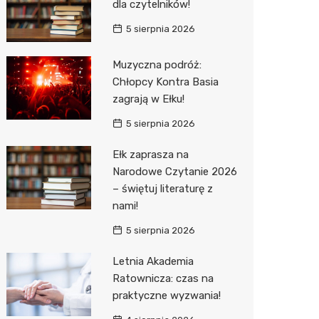
dla czytelników!
Zwierzęta
Dermat
Pomoc 
Przedsz
Kino
Sklep z
5 sierpnia 2026
Sklepy specjalistyczne
Okulista
Stacja 
Klub
Wetery
Jubiler
Muzyczna podróż:
Chłopcy Kontra Basia
Sieci handlowe
Ortope
Akumul
Wesele
Optyk
Kauflan
zagrają w Ełku!
Usługi
Fizjoter
Stacja p
Siłownia
Sklep w
Stokrot
Drukarn
5 sierpnia 2026
Dietety
Mechan
Księgar
Żabka
Dorabia
Ełk zaprasza na
Narodowe Czytanie 2026
Psychot
Sklep r
Castor
Lombar
– świętuj literaturę z
Sklep m
Kwiaciar
Empik
Geodet
nami!
Przycho
Hebe
Meble n
5 sierpnia 2026
JYSK
Taxi
Letnia Akademia
Ratownicza: czas na
Media E
Fotogra
praktyczne wyzwania!