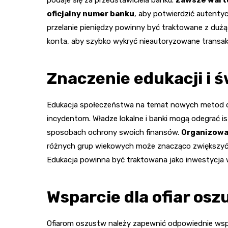
podaje się za przedstawiciela banku.
Zawsze warto
oficjalny numer banku
, aby potwierdzić autenty
przelanie pieniędzy powinny być traktowane z dużą
konta, aby szybko wykryć nieautoryzowane transak
Znaczenie edukacji i 
Edukacja społeczeństwa na temat nowych metod o
incydentom. Władze lokalne i banki mogą odegrać is
sposobach ochrony swoich finansów.
Organizowa
różnych grup wiekowych może znacząco zwiększyć 
Edukacja powinna być traktowana jako inwestycja
Wsparcie dla ofiar os
Ofiarom oszustw należy zapewnić odpowiednie wspar