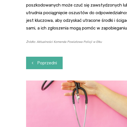
poszkodowanych może czuć się zawstydzonych lub 
utrudnia pociągnięcie oszustów do odpowiedzialno
jest kluczowa, aby odzyskać utracone środki i ścig
sami, a ich zgłoszenia mogą pomóc w zapobiegani
Źródło: Aktualności Komenda Powiatowa Policji w Ełku
Nawigacja
Poprzedni
wpisu