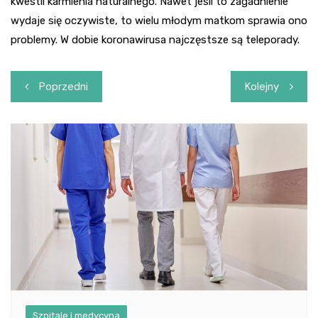
kwestii karmienia naturalnego. Nawet jeśli to zagadnienie
wydaje się oczywiste, to wielu młodym matkom sprawia ono
problemy. W dobie koronawirusa najczęstsze są teleporady.
Nawigacja
Poprzedni
Kolejny
wpisu
Szpitale i medycyna