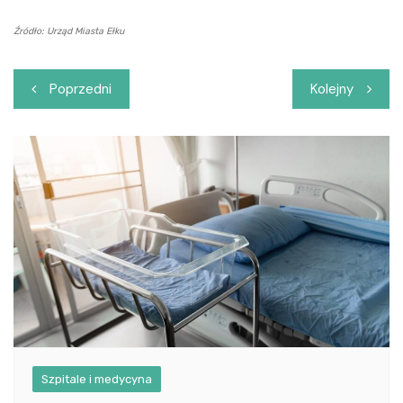
Źródło: Urząd Miasta Ełku
Nawigacja
Poprzedni
Kolejny
wpisu
Szpitale i medycyna