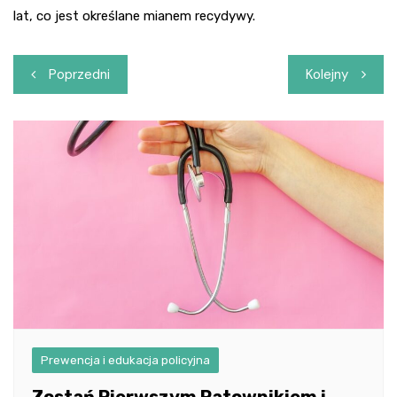
lat, co jest określane mianem recydywy.
Nawigacja
Poprzedni
Kolejny
wpisu
Prewencja i edukacja policyjna