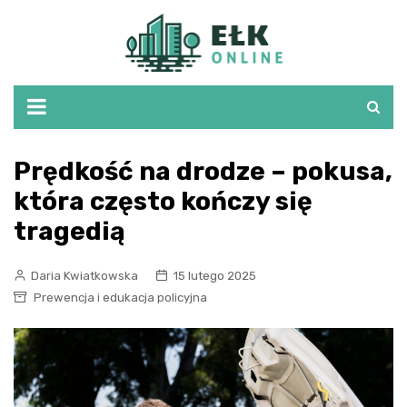
Skip
to
content
Prędkość na drodze – pokusa,
która często kończy się
tragedią
Daria Kwiatkowska
15 lutego 2025
Prewencja i edukacja policyjna