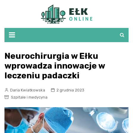
Skip
to
content
Neurochirurgia w Ełku
wprowadza innowacje w
leczeniu padaczki
Daria Kwiatkowska
2 grudnia 2023
Szpitale i medycyna