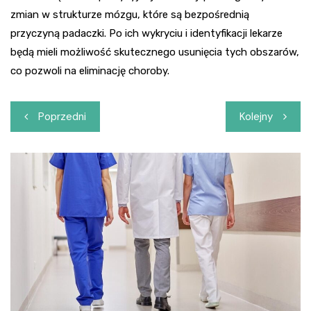
zmian w strukturze mózgu, które są bezpośrednią
przyczyną padaczki. Po ich wykryciu i identyfikacji lekarze
będą mieli możliwość skutecznego usunięcia tych obszarów,
co pozwoli na eliminację choroby.
Nawigacja
Poprzedni
Kolejny
wpisu