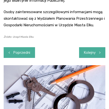
jego Biuletynie Informacji Publicznej.
Osoby zainteresowane szczegółowymi informacjami mogą
skontaktować się z Wydziałem Planowania Przestrzennego i
Gospodarki Nieruchomościami w Urzędzie Miasta Ełku.
Źródło: Urząd Miasta Ełku
Nawigacja
Poprzedni
Kolejny
wpisu