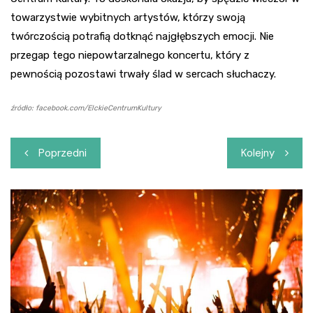
towarzystwie wybitnych artystów, którzy swoją
twórczością potrafią dotknąć najgłębszych emocji. Nie
przegap tego niepowtarzalnego koncertu, który z
pewnością pozostawi trwały ślad w sercach słuchaczy.
źródło: facebook.com/ElckieCentrumKultury
Nawigacja
Poprzedni
Kolejny
wpisu