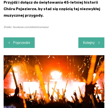
Przyjdź i dołącz do świętowania 45-letniej historii
Chóru Pojezierze, by stać się częścią tej niezwykłej
muzycznej przygody.
Źródło: facebook.com/elkstolicamazur
Nawigacja
Poprzedni
Kolejny
wpisu