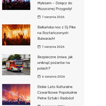
Mylesem – Dołącz do
Muzycznej Przygody!
Zwierzęta
Dermat
Pomoc 
Przedsz
Kino
Sklep z
7 sierpnia 2026
Sklepy specjalistyczne
Okulista
Stacja 
Klub
Wetery
Jubiler
Bałkańska noc z Dj Pike
Sieci handlowe
Ortope
Akumul
Wesele
Optyk
Kauflan
na Roztańczonych
Usługi
Fizjoter
Stacja p
Siłownia
Sklep w
Stokrot
Drukarn
Bulwarach!
7 sierpnia 2026
Dietety
Mechan
Księgar
Żabka
Dorabia
Bezpieczne żniwa: jak
Psychot
Sklep r
Castor
Lombar
uniknąć pożarów na
Sklep m
Kwiaciar
Empik
Geodet
polach?
Przycho
Hebe
Meble n
6 sierpnia 2026
JYSK
Taxi
Ełckie Lato Kulturalne:
Czwartkowe Popołudnie
Media E
Fotogra
Pełne Sztuki i Radości!