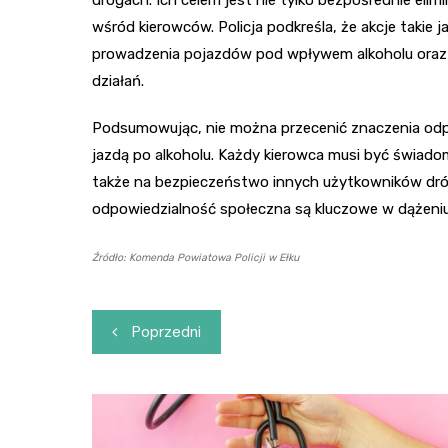
drogach. Ich celem jest nie tylko bezpośrednie el
wśród kierowców. Policja podkreśla, że akcje takie
prowadzenia pojazdów pod wpływem alkoholu oraz 
działań.
Podsumowując, nie można przecenić znaczenia odp
jazdą po alkoholu. Każdy kierowca musi być świadom
także na bezpieczeństwo innych użytkowników dróg. 
odpowiedzialność społeczna są kluczowe w dążeni
Źródło: Komenda Powiatowa Policji w Ełku
Nawigacja
Poprzedni
wpisu