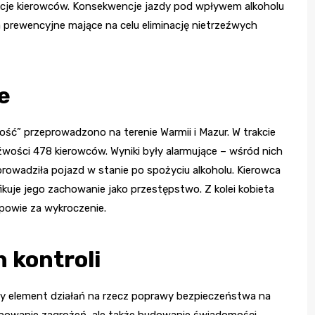
akcje kierowców. Konsekwencje jazdy pod wpływem alkoholu
a prewencyjne mające na celu eliminację nietrzeźwych
e
ść” przeprowadzono na terenie Warmii i Mazur. W trakcie
eźwości 478 kierowców. Wyniki były alarmujące – wśród nich
prowadziła pojazd w stanie po spożyciu alkoholu. Kierowca
fikuje jego zachowanie jako przestępstwo. Z kolei kobieta
dpowie za wykroczenie.
 kontroli
ny element działań na rzecz poprawy bezpieczeństwa na