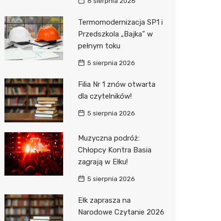
Pepco
6 sierpnia 2026
Sinsey
Termomodernizacja SP1 i
Przedszkola „Bajka” w
Action
pełnym toku
Biedron
5 sierpnia 2026
Filia Nr 1 znów otwarta
dla czytelników!
5 sierpnia 2026
Muzyczna podróż:
Chłopcy Kontra Basia
zagrają w Ełku!
5 sierpnia 2026
Ełk zaprasza na
Narodowe Czytanie 2026