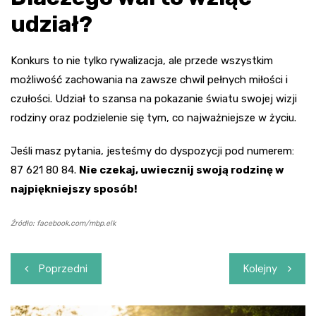
udział?
Konkurs to nie tylko rywalizacja, ale przede wszystkim
możliwość zachowania na zawsze chwil pełnych miłości i
czułości. Udział to szansa na pokazanie światu swojej wizji
rodziny oraz podzielenie się tym, co najważniejsze w życiu.
Jeśli masz pytania, jesteśmy do dyspozycji pod numerem:
87 621 80 84.
Nie czekaj, uwiecznij swoją rodzinę w
najpiękniejszy sposób!
Źródło: facebook.com/mbp.elk
Nawigacja
Poprzedni
Kolejny
wpisu