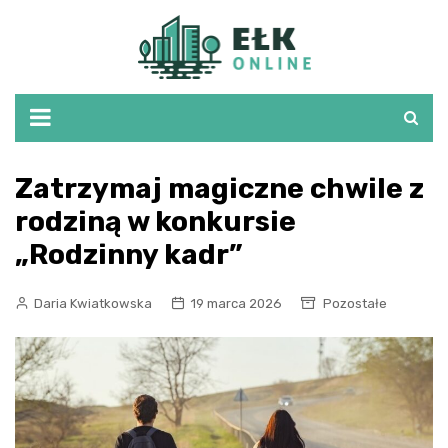
Skip
to
content
Zatrzymaj magiczne chwile z
rodziną w konkursie
„Rodzinny kadr”
Daria Kwiatkowska
19 marca 2026
Pozostałe