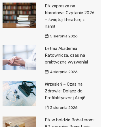
Pepco
Ełk zaprasza na
Sinsey
Narodowe Czytanie 2026
– świętuj literaturę z
Action
nami!
Biedron
5 sierpnia 2026
Letnia Akademia
Ratownicza: czas na
praktyczne wyzwania!
4 sierpnia 2026
Wrzesień – Czas na
Zdrowie: Dołącz do
Profilaktycznej Akcji!
3 sierpnia 2026
Ełk w hołdzie Bohaterom:
82. rocznica Powstania