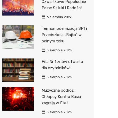
Czwartkowe Popołudnie
Pełne Sztuki i Radości!
Zwierzęta
Dermat
Pomoc 
Przedsz
Kino
Sklep z
6 sierpnia 2026
Sklepy specjalistyczne
Okulista
Stacja 
Klub
Wetery
Jubiler
Termomodernizacja SP1 i
Sieci handlowe
Ortope
Akumul
Wesele
Optyk
Kauflan
Przedszkola „Bajka” w
pełnym toku
Usługi
Fizjoter
Stacja p
Siłownia
Sklep w
Stokrot
Drukarn
5 sierpnia 2026
Dietety
Mechan
Księgar
Żabka
Dorabia
Filia Nr 1 znów otwarta
Psychot
Sklep r
Castor
Lombar
dla czytelników!
Sklep m
Kwiaciar
Empik
Geodet
5 sierpnia 2026
Przycho
Hebe
Meble n
Muzyczna podróż:
JYSK
Taxi
Chłopcy Kontra Basia
zagrają w Ełku!
Media E
Fotogra
5 sierpnia 2026