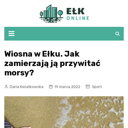
Skip
to
content
Wiosna w Ełku. Jak
zamierzają ją przywitać
morsy?
Daria Kwiatkowska
19 marca 2022
Sport