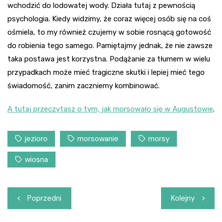
wchodzić do lodowatej wody. Działa tutaj z pewnością
psychologia. Kiedy widzimy, że coraz więcej osób się na coś
ośmiela, to my również czujemy w sobie rosnącą gotowość
do robienia tego samego. Pamiętajmy jednak, że nie zawsze
taka postawa jest korzystna. Podążanie za tłumem w wielu
przypadkach może mieć tragiczne skutki i lepiej mieć tego
świadomość, zanim zaczniemy kombinować.
A tutaj przeczytasz o tym, jak morsowało się w Augustowie
.
jezioro
morsowanie
morsy
wiosna
Nawigacja
Poprzedni
Kolejny
wpisu