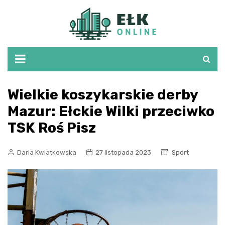
Skip
to
content
Wielkie koszykarskie derby
Mazur: Ełckie Wilki przeciwko
TSK Roś Pisz
Daria Kwiatkowska
27 listopada 2023
Sport