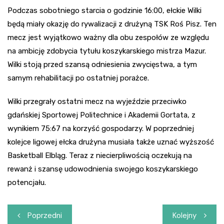
Podczas sobotniego starcia o godzinie 16:00, ełckie Wilki
będą miały okazję do rywalizacji z drużyną TSK Roś Pisz. Ten
mecz jest wyjątkowo ważny dla obu zespołów ze względu
na ambicję zdobycia tytułu koszykarskiego mistrza Mazur.
Wilki stoją przed szansą odniesienia zwycięstwa, a tym
samym rehabilitacji po ostatniej porażce.
Wilki przegrały ostatni mecz na wyjeździe przeciwko
gdańskiej Sportowej Politechnice i Akademii Gortata, z
wynikiem 75:67 na korzyść gospodarzy. W poprzedniej
kolejce ligowej ełcka drużyna musiała także uznać wyższość
Basketball Elbląg. Teraz z niecierpliwością oczekują na
rewanż i szansę udowodnienia swojego koszykarskiego
potencjału.
Nawigacja
Poprzedni
Kolejny