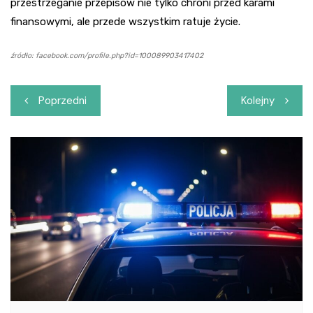
przestrzeganie przepisów nie tylko chroni przed karami
finansowymi, ale przede wszystkim ratuje życie.
źródło: facebook.com/profile.php?id=100089903417402
Nawigacja
Poprzedni
Kolejny
wpisu