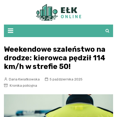
Skip
to
content
Weekendowe szaleństwo na
drodze: kierowca pędził 114
km/h w strefie 50!
Daria Kwiatkowska
5 października 2025
Kronika policyjna