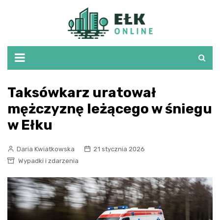
Skip
to
content
Taksówkarz uratował
mężczyznę leżącego w śniegu
w Ełku
Daria Kwiatkowska
21 stycznia 2026
Wypadki i zdarzenia