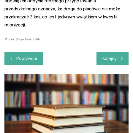
obowiązek odbycia rocznego przygotowania
przedszkolnego oznacza, że droga do placówki nie może
przekraczać 3 km, co jest jedynym wyjątkiem w kwestii
rejonizacji.
Źródło: Urząd Miasta Ełku
Nawigacja
Poprzedni
Kolejny
wpisu