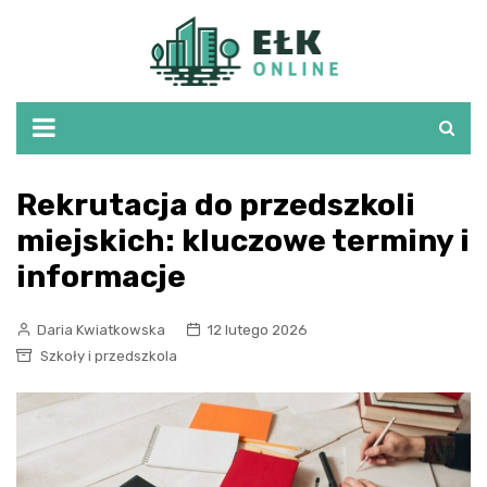
Skip
to
content
Rekrutacja do przedszkoli
miejskich: kluczowe terminy i
informacje
Daria Kwiatkowska
12 lutego 2026
Szkoły i przedszkola