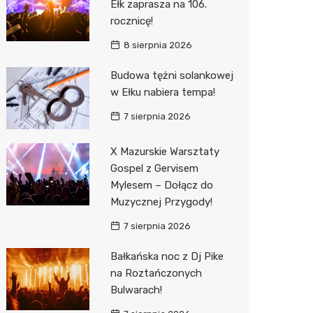
Ełk zaprasza na 106.
rocznicę!
Zwierzęta
Dermat
Pomoc 
Przedsz
Kino
Sklep z
8 sierpnia 2026
Sklepy specjalistyczne
Okulista
Stacja 
Klub
Wetery
Jubiler
Budowa tężni solankowej
Sieci handlowe
Ortope
Akumul
Wesele
Optyk
Kauflan
w Ełku nabiera tempa!
Usługi
Fizjoter
Stacja p
Siłownia
Sklep w
Stokrot
Drukarn
7 sierpnia 2026
Dietety
Mechan
Księgar
Żabka
Dorabia
X Mazurskie Warsztaty
Gospel z Gervisem
Psychot
Sklep r
Castor
Lombar
Mylesem – Dołącz do
Sklep m
Kwiaciar
Empik
Geodet
Muzycznej Przygody!
Przycho
Hebe
Meble n
7 sierpnia 2026
JYSK
Taxi
Bałkańska noc z Dj Pike
na Roztańczonych
Media E
Fotogra
Bulwarach!