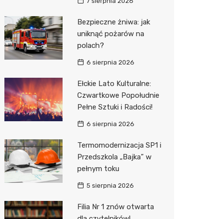
Pepco
7 sierpnia 2026
Sinsey
Bezpieczne żniwa: jak
uniknąć pożarów na
Action
polach?
Biedron
6 sierpnia 2026
Ełckie Lato Kulturalne:
Czwartkowe Popołudnie
Pełne Sztuki i Radości!
6 sierpnia 2026
Termomodernizacja SP1 i
Przedszkola „Bajka” w
pełnym toku
5 sierpnia 2026
Filia Nr 1 znów otwarta
dla czytelników!