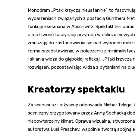
Monodram „Ptaki krzyczą nieustannie” to fascynują
wydarzeniach związanych z postacią Günthera Nieth
funkcję esesmana w Auschwitz. Spektakl ten porusza
o możliwość fascynacji przyrodą w obliczu niewyobr
zmuszają do zastanowienia się nad wyborem milcze
forma przedstawienia, w połączeniu z minimalistycz
i skłania widza do głębokiej refleksji. „Ptaki krzycz
rozwiązań, pozostawiając widza z pytaniami na dłu
Kreatorzy spektaklu
Za scenariusz i reżyserię odpowiada Michał Telega, k
sceniczny przygotowany przez Annę Sochacką doda
niepowtarzalny klimat. Oprawa wizualna, stworzona 
autorstwa Lusi Preschey, wspólnie tworzą spójną e