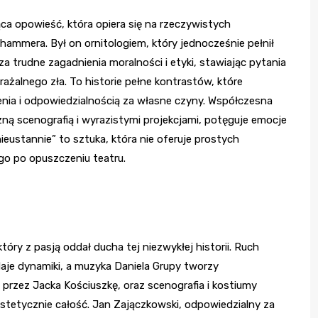
ca opowieść, która opiera się na rzeczywistych
ammera. Był on ornitologiem, który jednocześnie pełnił
 trudne zagadnienia moralności i etyki, stawiając pytania
ażalnego zła. To historie pełne kontrastów, które
nia i odpowiedzialnością za własne czyny. Współczesna
ną scenografią i wyrazistymi projekcjami, potęguje emocje
ą nieustannie” to sztuka, która nie oferuje prostych
go po opuszczeniu teatru.
tóry z pasją oddał ducha tej niezwykłej historii. Ruch
je dynamiki, a muzyka Daniela Grupy tworzy
przez Jacka Kościuszkę, oraz scenografia i kostiumy
stetycznie całość. Jan Zajączkowski, odpowiedzialny za