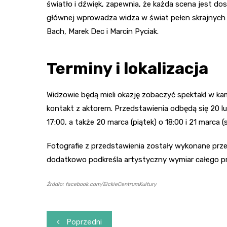
światło i dźwięk, zapewnia, że każda scena jest d
głównej wprowadza widza w świat pełen skrajnych 
Bach, Marek Dec i Marcin Pyciak.
Terminy i lokalizacja
Widzowie będą mieli okazję zobaczyć spektakl w kame
kontakt z aktorem. Przedstawienia odbędą się 20 lut
17:00, a także 20 marca (piątek) o 18:00 i 21 marca (
Fotografie z przedstawienia zostały wykonane prze
dodatkowo podkreśla artystyczny wymiar całego pr
Źródło: facebook.com/ElckieCentrumKultury
Nawigacja
Poprzedni