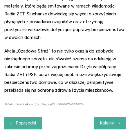
materiały, które będą emitowane w ramach Wiadomości
Radia ZET. Słuchacze dowiedzą się więcej o korzyściach
płynących z posiadania czujników oraz otrzymają
praktyczne wskazówki dotyczące poprawy bezpieczeństwa
w swoich domach.
Akcja „Czadowa Straż” to nie tylko okazja do zdobycia
niezbędnego sprzętu, ale również szansa na edukację w
zakresie ochrony przed zagrożeniami. Dzięki współpracy
Radia ZET i PSP, coraz więcej osób może zwiększyć swoje
bezpieczeństwo domowe, co w dłuższej perspektywie
przekłada się na ochronę zdrowia i życia mieszkańców.
Źródło: facebook.com/profile.php?id=100067763524126
Nawigacja
Poprzedni
Kolejny