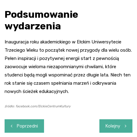
Podsumowanie
wydarzenia
Inauguracja roku akademickiego w Ełckim Uniwersytecie
Trzeciego Wieku to początek nowej przygody dla wielu osób.
Pełen inspiracji i pozytywnej energii start z pewnością
zaowocuje wieloma niezapomnianymi chwilami, które
studenci będą mogli wspominać przez długie lata. Niech ten
rok stanie się czasem spełniania marzeń i odkrywania
nowych ścieżek edukacyjnych.
źródło: facebook.com/ElckieCentrumKultury
Nawigacja
Poprzedni
Kolejny
wpisu