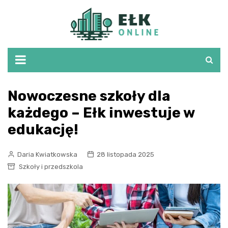
Skip
to
content
Nowoczesne szkoły dla
każdego – Ełk inwestuje w
edukację!
Daria Kwiatkowska
28 listopada 2025
Szkoły i przedszkola