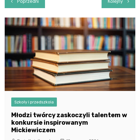
Nawigacja
Poprzedni
Kolejny
wpisu
Szkoły i przedszkola
Młodzi twórcy zaskoczyli talentem w
konkursie inspirowanym
Mickiewiczem