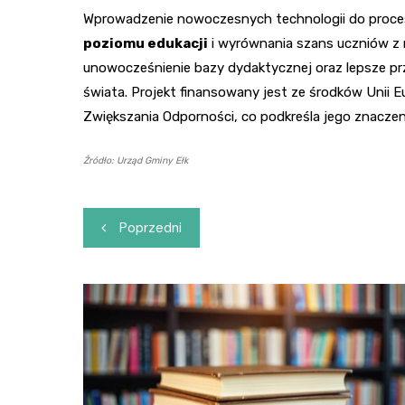
Wprowadzenie nowoczesnych technologii do proce
poziomu edukacji
i wyrównania szans uczniów z 
unowocześnienie bazy dydaktycznej oraz lepsze 
świata. Projekt finansowany jest ze środków Unii 
Zwiększania Odporności, co podkreśla jego znaczenie
Źródło: Urząd Gminy Ełk
Nawigacja
Poprzedni
wpisu