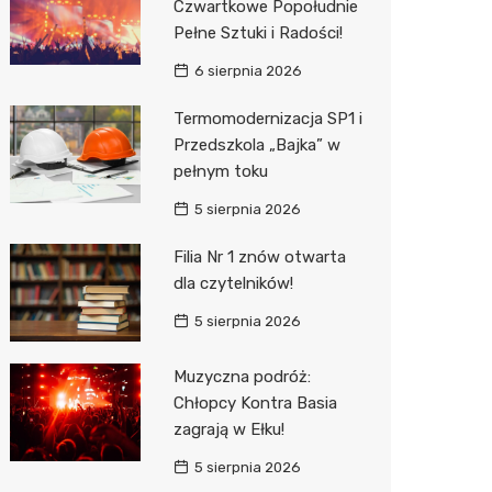
Czwartkowe Popołudnie
Pełne Sztuki i Radości!
Zwierzęta
Dermat
Pomoc 
Przedsz
Kino
Sklep z
6 sierpnia 2026
Sklepy specjalistyczne
Okulista
Stacja 
Klub
Wetery
Jubiler
Termomodernizacja SP1 i
Sieci handlowe
Ortope
Akumul
Wesele
Optyk
Kauflan
Przedszkola „Bajka” w
pełnym toku
Usługi
Fizjoter
Stacja p
Siłownia
Sklep w
Stokrot
Drukarn
5 sierpnia 2026
Dietety
Mechan
Księgar
Żabka
Dorabia
Filia Nr 1 znów otwarta
Psychot
Sklep r
Castor
Lombar
dla czytelników!
Sklep m
Kwiaciar
Empik
Geodet
5 sierpnia 2026
Przycho
Hebe
Meble n
Muzyczna podróż:
JYSK
Taxi
Chłopcy Kontra Basia
zagrają w Ełku!
Media E
Fotogra
5 sierpnia 2026