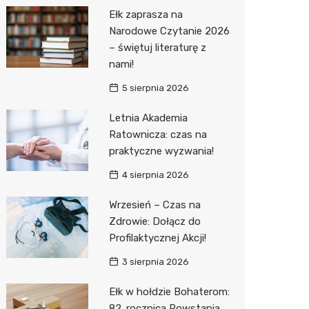
Pepco
Ełk zaprasza na
Sinsey
Narodowe Czytanie 2026
– świętuj literaturę z
Action
nami!
Biedron
5 sierpnia 2026
Letnia Akademia
Ratownicza: czas na
praktyczne wyzwania!
4 sierpnia 2026
Wrzesień – Czas na
Zdrowie: Dołącz do
Profilaktycznej Akcji!
3 sierpnia 2026
Ełk w hołdzie Bohaterom:
82. rocznica Powstania