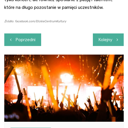
które na długo pozostanie w pamięci uczestników.
Źródło: facebook.com/ElckieCentrumKultury
Nawigacja
Poprzedni
Kolejny
wpisu