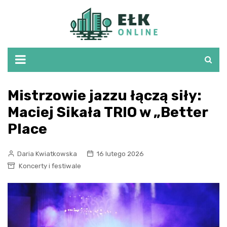
Skip
to
content
Mistrzowie jazzu łączą siły:
Maciej Sikała TRIO w „Better
Place
Daria Kwiatkowska
16 lutego 2026
Koncerty i festiwale