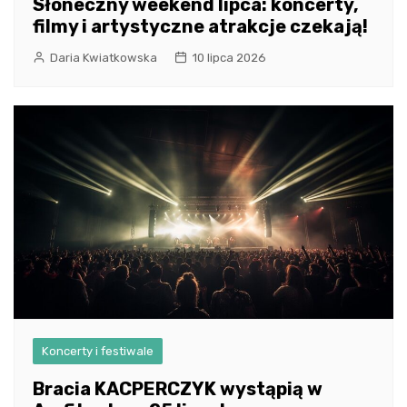
Słoneczny weekend lipca: koncerty,
filmy i artystyczne atrakcje czekają!
Daria Kwiatkowska
10 lipca 2026
Koncerty i festiwale
Bracia KACPERCZYK wystąpią w