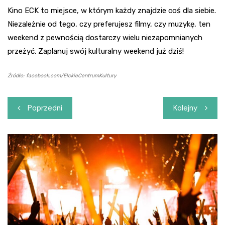
Kino ECK to miejsce, w którym każdy znajdzie coś dla siebie.
Niezależnie od tego, czy preferujesz filmy, czy muzykę, ten
weekend z pewnością dostarczy wielu niezapomnianych
przeżyć. Zaplanuj swój kulturalny weekend już dziś!
Źródło: facebook.com/ElckieCentrumKultury
Nawigacja
Poprzedni
Kolejny
wpisu