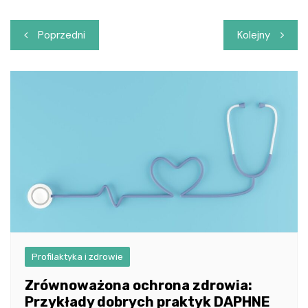
Nawigacja
Poprzedni
Kolejny
wpisu
Profilaktyka i zdrowie
Zrównoważona ochrona zdrowia:
Przykłady dobrych praktyk DAPHNE