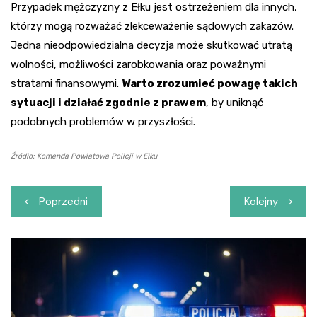
Przypadek mężczyzny z Ełku jest ostrzeżeniem dla innych,
którzy mogą rozważać zlekceważenie sądowych zakazów.
Jedna nieodpowiedzialna decyzja może skutkować utratą
wolności, możliwości zarobkowania oraz poważnymi
stratami finansowymi.
Warto zrozumieć powagę takich
sytuacji i działać zgodnie z prawem
, by uniknąć
podobnych problemów w przyszłości.
Źródło: Komenda Powiatowa Policji w Ełku
Nawigacja
Poprzedni
Kolejny
wpisu