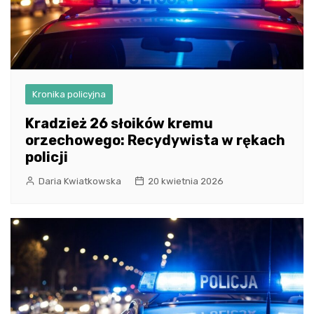
Kronika policyjna
Kradzież 26 słoików kremu
orzechowego: Recydywista w rękach
policji
Daria Kwiatkowska
20 kwietnia 2026