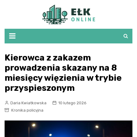
Skip
to
content
Kierowca z zakazem
prowadzenia skazany na 8
miesięcy więzienia w trybie
przyspieszonym
Daria Kwiatkowska
10 lutego 2026
Kronika policyjna