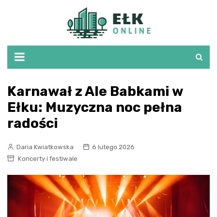
Skip
to
content
Karnawał z Ale Babkami w
Ełku: Muzyczna noc pełna
radości
Daria Kwiatkowska
6 lutego 2026
Koncerty i festiwale