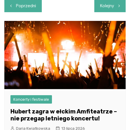
Nawigacja
Poprzedni
Kolejny
wpisu
Koncerty i festiwale
Hubert zagra w ełckim Amfiteatrze –
nie przegap letniego koncertu!
Daria Kwiatkowska
13 lipca 2026