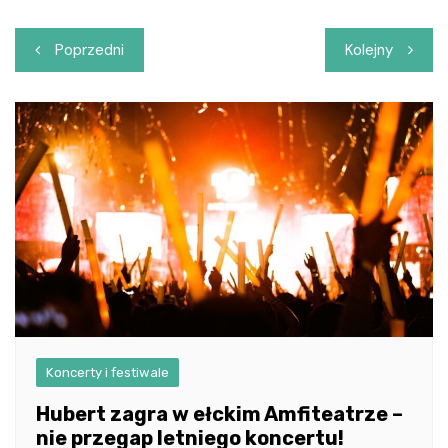
Nawigacja
Poprzedni
Kolejny
wpisu
Koncerty i festiwale
Hubert zagra w ełckim Amfiteatrze –
nie przegap letniego koncertu!