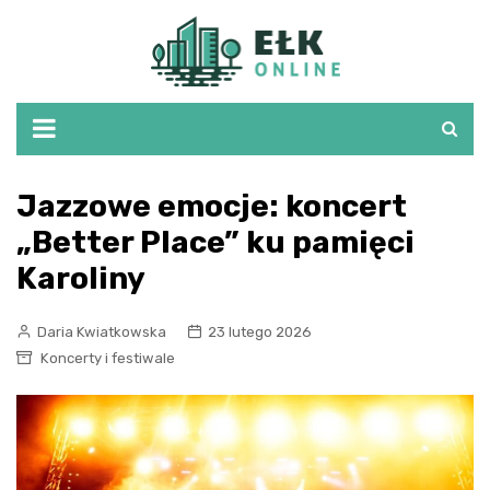
Skip
to
content
Jazzowe emocje: koncert
„Better Place” ku pamięci
Karoliny
Daria Kwiatkowska
23 lutego 2026
Koncerty i festiwale