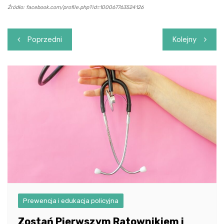
Źródło: facebook.com/profile.php?id=100067763524126
Nawigacja
Poprzedni
Kolejny
wpisu
Prewencja i edukacja policyjna
Zostań Pierwszym Ratownikiem i