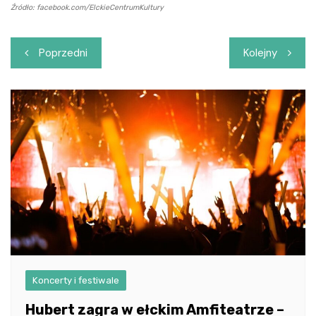
Źródło: facebook.com/ElckieCentrumKultury
Nawigacja
Poprzedni
Kolejny
wpisu
Koncerty i festiwale
Hubert zagra w ełckim Amfiteatrze –