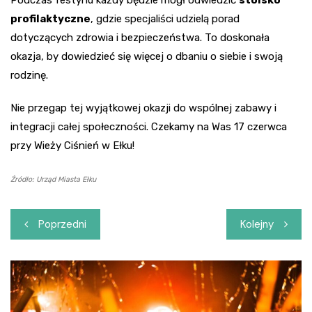
Podczas festynu każdy będzie mógł odwiedzić
stoisko
profilaktyczne
, gdzie specjaliści udzielą porad
dotyczących zdrowia i bezpieczeństwa. To doskonała
okazja, by dowiedzieć się więcej o dbaniu o siebie i swoją
rodzinę.
Nie przegap tej wyjątkowej okazji do wspólnej zabawy i
integracji całej społeczności. Czekamy na Was 17 czerwca
przy Wieży Ciśnień w Ełku!
Źródło: Urząd Miasta Ełku
Nawigacja
Poprzedni
Kolejny
wpisu