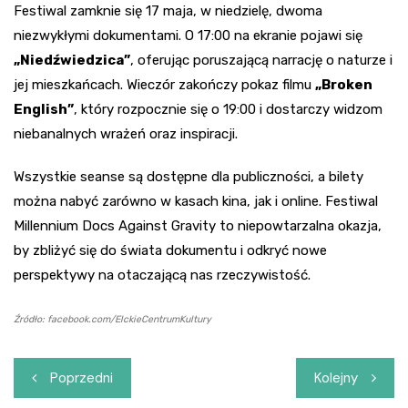
Festiwal zamknie się 17 maja, w niedzielę, dwoma
niezwykłymi dokumentami. O 17:00 na ekranie pojawi się
„Niedźwiedzica”
, oferując poruszającą narrację o naturze i
jej mieszkańcach. Wieczór zakończy pokaz filmu
„Broken
English”
, który rozpocznie się o 19:00 i dostarczy widzom
niebanalnych wrażeń oraz inspiracji.
Wszystkie seanse są dostępne dla publiczności, a bilety
można nabyć zarówno w kasach kina, jak i online. Festiwal
Millennium Docs Against Gravity to niepowtarzalna okazja,
by zbliżyć się do świata dokumentu i odkryć nowe
perspektywy na otaczającą nas rzeczywistość.
Źródło: facebook.com/ElckieCentrumKultury
Nawigacja
Poprzedni
Kolejny