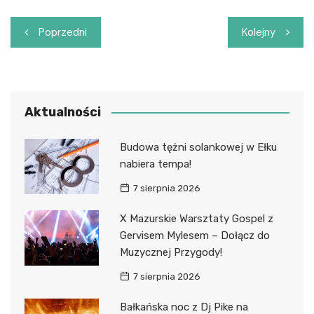
Nawigacja
Poprzedni
Kolejny
wpisu
Aktualności
Budowa tężni solankowej w Ełku
nabiera tempa!
7 sierpnia 2026
X Mazurskie Warsztaty Gospel z
Gervisem Mylesem – Dołącz do
Muzycznej Przygody!
7 sierpnia 2026
Bałkańska noc z Dj Pike na