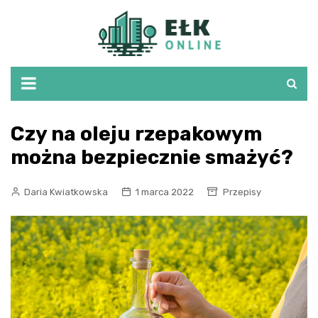
Skip
to
content
Czy na oleju rzepakowym
można bezpiecznie smażyć?
Daria Kwiatkowska
1 marca 2022
Przepisy