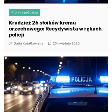
Kronika policyjna
Kradzież 26 słoików kremu
orzechowego: Recydywista w rękach
policji
Daria Kwiatkowska
20 kwietnia 2026