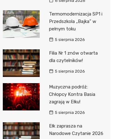
Pepco
6 sierpnia 2026
Sinsey
Termomodernizacja SP1 i
Przedszkola „Bajka” w
Action
pełnym toku
Biedron
5 sierpnia 2026
Filia Nr 1 znów otwarta
dla czytelników!
5 sierpnia 2026
Muzyczna podróż:
Chłopcy Kontra Basia
zagrają w Ełku!
5 sierpnia 2026
Ełk zaprasza na
Narodowe Czytanie 2026