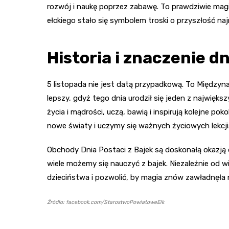
rozwój i naukę poprzez zabawę. To prawdziwie magi
ełckiego stało się symbolem troski o przyszłość na
Historia i znaczenie dn
5 listopada nie jest datą przypadkową. To Międzyn
lepszy, gdyż tego dnia urodził się jeden z najwięk
życia i mądrości, uczą, bawią i inspirują kolejne p
nowe światy i uczymy się ważnych życiowych lekcji
Obchody Dnia Postaci z Bajek są doskonałą okazją d
wiele możemy się nauczyć z bajek. Niezależnie od w
dzieciństwa i pozwolić, by magia znów zawładnęła
Źródło: facebook.com/StarostwoPowiatoweElk