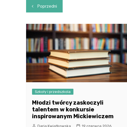
Nawigacja
Poprzedni
wpisu
Szkoły i przedszkola
Młodzi twórcy zaskoczyli
talentem w konkursie
inspirowanym Mickiewiczem
Daria Kwiatkowska
19 czerwca 2026