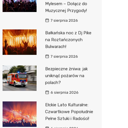
Mylesem – Dołącz do
Muzycznej Przygody!
Zwierzęta
Dermat
Pomoc 
Przedsz
Kino
Sklep z
7 sierpnia 2026
Sklepy specjalistyczne
Okulista
Stacja 
Klub
Wetery
Jubiler
Bałkańska noc z Dj Pike
Sieci handlowe
Ortope
Akumul
Wesele
Optyk
Kauflan
na Roztańczonych
Usługi
Fizjoter
Stacja p
Siłownia
Sklep w
Stokrot
Drukarn
Bulwarach!
7 sierpnia 2026
Dietety
Mechan
Księgar
Żabka
Dorabia
Bezpieczne żniwa: jak
Psychot
Sklep r
Castor
Lombar
uniknąć pożarów na
Sklep m
Kwiaciar
Empik
Geodet
polach?
Przycho
Hebe
Meble n
6 sierpnia 2026
JYSK
Taxi
Ełckie Lato Kulturalne:
Czwartkowe Popołudnie
Media E
Fotogra
Pełne Sztuki i Radości!