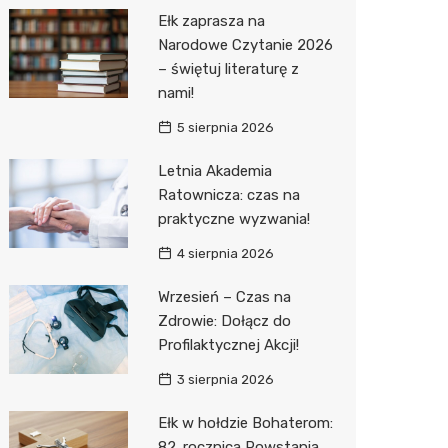
Pepco
Ełk zaprasza na
Sinsey
Narodowe Czytanie 2026
– świętuj literaturę z
Action
nami!
Biedron
5 sierpnia 2026
Letnia Akademia
Ratownicza: czas na
praktyczne wyzwania!
4 sierpnia 2026
Wrzesień – Czas na
Zdrowie: Dołącz do
Profilaktycznej Akcji!
3 sierpnia 2026
Ełk w hołdzie Bohaterom:
82. rocznica Powstania