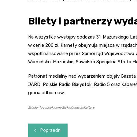
Bilety i partnerzy wyd
Na wszystkie występy podczas 31. Mazurskiego 
w cenie 200 zł. Karnety obejmują miejsca w rzędach
współfinansowane przez Samorząd Województwa W
Warmińsko-Mazurskie, Suwalska Specjalna Strefa Ek
Patronat medialny nad wydarzeniem objęły Gazeta O
JARD, Polskie Radio Białystok, Radio 5 oraz Kabaret
grona odbiorców.
Źródło: facebook.com/ElckieCentrumKultury
Nawigacja
Poprzedni