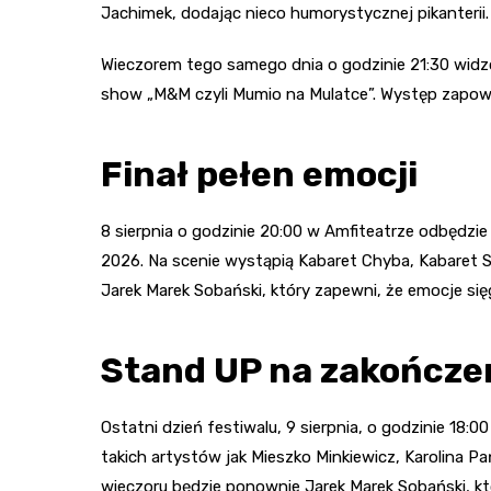
Jachimek, dodając nieco humorystycznej pikanterii.
Wieczorem tego samego dnia o godzinie 21:30 widzo
show „M&M czyli Mumio na Mulatce”. Występ zapowi
Finał pełen emocji
8 sierpnia o godzinie 20:00 w Amfiteatrze odbędzie
2026. Na scenie wystąpią Kabaret Chyba, Kabaret S
Jarek Marek Sobański, który zapewni, że emocje się
Stand UP na zakończe
Ostatni dzień festiwalu, 9 sierpnia, o godzinie 18:
takich artystów jak Mieszko Minkiewicz, Karolina 
wieczoru będzie ponownie Jarek Marek Sobański, kt