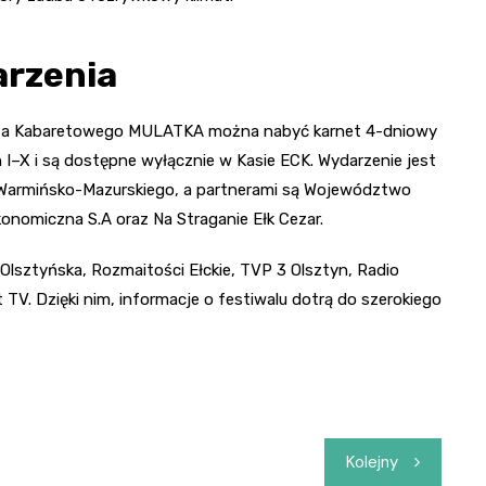
arzenia
Lata Kabaretowego MULATKA można nabyć karnet 4-dniowy
 I–X i są dostępne wyłącznie w Kasie ECK. Wydarzenie jest
armińsko-Mazurskiego, a partnerami są Województwo
onomiczna S.A oraz Na Straganie Ełk Cezar.
lsztyńska, Rozmaitości Ełckie, TVP 3 Olsztyn, Radio
 TV. Dzięki nim, informacje o festiwalu dotrą do szerokiego
Kolejny