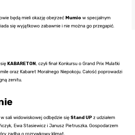
wie będą mieli okazję obejrzeć
Mumio
w specjalnym
ada się wyjątkowo zabawnie i nie można go przegapić.
 się
KABARETON
, czyli finał Konkursu o Grand Prix Mulatki
mile oraz Kabaret Moralnego Niepokoju. Całość poprowadzi
gną zenitu.
nie
00 w sali widowiskowej odbędzie się
Stand UP
z udziałem
Pańczyk, Ewa Stasiewicz i Janusz Pietruszka. Gospodarzem
óry zadba o rozrywkowy klimat.