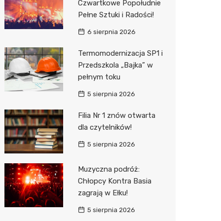
Czwartkowe Popołudnie
Pełne Sztuki i Radości!
Zwierzęta
Dermat
Pomoc 
Przedsz
Kino
Sklep z
6 sierpnia 2026
Sklepy specjalistyczne
Okulista
Stacja 
Klub
Wetery
Jubiler
Termomodernizacja SP1 i
Sieci handlowe
Ortope
Akumul
Wesele
Optyk
Kauflan
Przedszkola „Bajka” w
pełnym toku
Usługi
Fizjoter
Stacja p
Siłownia
Sklep w
Stokrot
Drukarn
5 sierpnia 2026
Dietety
Mechan
Księgar
Żabka
Dorabia
Filia Nr 1 znów otwarta
Psychot
Sklep r
Castor
Lombar
dla czytelników!
Sklep m
Kwiaciar
Empik
Geodet
5 sierpnia 2026
Przycho
Hebe
Meble n
Muzyczna podróż:
JYSK
Taxi
Chłopcy Kontra Basia
zagrają w Ełku!
Media E
Fotogra
5 sierpnia 2026