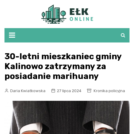
Skip
to
content
30-letni mieszkaniec gminy
Kalinowo zatrzymany za
posiadanie marihuany
Daria Kwiatkowska
27 lipca 2024
Kronika policyjna