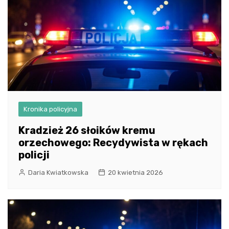
Kronika policyjna
Kradzież 26 słoików kremu
orzechowego: Recydywista w rękach
policji
Daria Kwiatkowska
20 kwietnia 2026